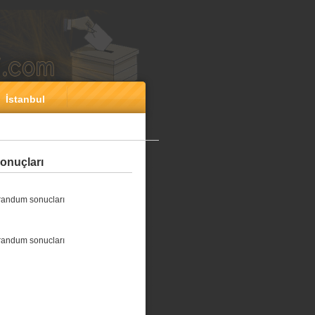
İstanbul
onuçları
randum sonucları
randum sonucları