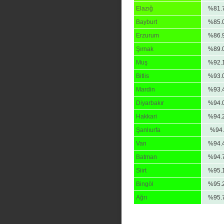
Elazığ
%81.
Bayburt
%85.
Erzurum
%86.
Şırnak
%89.
Muş
%92.
Bitlis
%93.
Mardin
%93.
Diyarbakır
%94.
Hakkari
%94.
Şanlıurfa
%94.
Van
%94.
Batman
%94.
Siirt
%95.
Bingöl
%95.
Ağrı
%95.