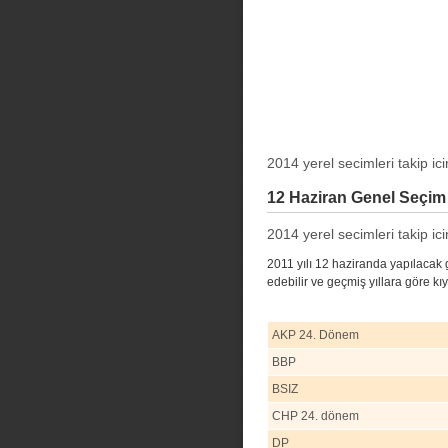
2014 yerel secimleri takip icin
12 Haziran Genel Seçim
2014 yerel secimleri takip icin
2011 yılı 12 haziranda yapılacak 
edebilir ve geçmiş yıllara göre kıy
AKP 24. Dönem
BBP
BSIZ
CHP 24. dönem
DP