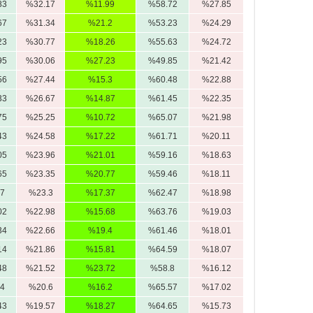
83
%32.17
%11.99
%58.72
%27.85
67
%31.34
%21.2
%53.23
%24.29
23
%30.77
%18.26
%55.63
%24.72
95
%30.06
%27.23
%49.85
%21.42
56
%27.44
%15.3
%60.48
%22.88
33
%26.67
%14.87
%61.45
%22.35
75
%25.25
%10.72
%65.07
%21.98
43
%24.58
%17.22
%61.71
%20.11
05
%23.96
%21.01
%59.16
%18.63
65
%23.35
%20.77
%59.46
%18.11
7
%23.3
%17.37
%62.47
%18.98
02
%22.98
%15.68
%63.76
%19.03
34
%22.66
%19.4
%61.46
%18.01
14
%21.86
%15.81
%64.59
%18.07
48
%21.52
%23.72
%58.8
%16.12
4
%20.6
%16.2
%65.57
%17.02
43
%19.57
%18.27
%64.65
%15.73