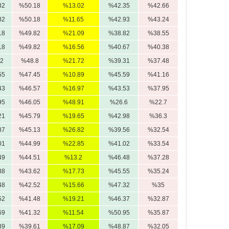
82
%50.18
%13.02
%42.35
%42.66
82
%50.18
%11.65
%42.93
%43.24
18
%49.82
%21.09
%38.82
%38.55
18
%49.82
%16.56
%40.67
%40.38
2
%48.8
%21.72
%39.31
%37.48
55
%47.45
%10.89
%45.59
%41.16
43
%46.57
%16.97
%43.53
%37.95
95
%46.05
%48.91
%26.6
%22.7
21
%45.79
%19.65
%42.98
%36.3
87
%45.13
%26.82
%39.56
%32.54
01
%44.99
%22.85
%41.02
%33.54
49
%44.51
%13.2
%46.48
%37.28
38
%43.62
%17.73
%45.55
%35.24
48
%42.52
%15.66
%47.32
%35
52
%41.48
%19.21
%46.37
%32.87
69
%41.32
%11.54
%50.95
%35.87
39
%39.61
%17.09
%48.87
%32.05