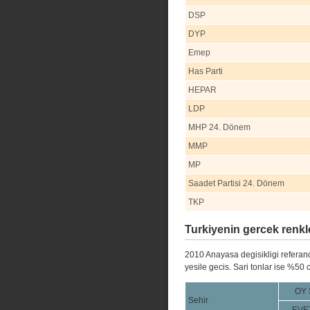
DSP
DYP
Emep
Has Parti
HEPAR
LDP
MHP 24. Dönem
MMP
MP
Saadet Partisi 24. Dönem
TKP
Turkiyenin gercek renkl
2010 Anayasa degisikligi referan
yesile gecis. Sari tonlar ise %50 c
OY
Sehir