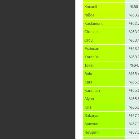
Kocaeli
%60.
Niğde
%60.
Kastamonu
%62.
Giresun
%63.
Ordu
%63.
Erzincan
%63.
Karabük
%63.
Tokat
%64.
Bolu
%65.
Kars
%65.
Karaman
%65.
Afyon
%65.
Kilis
%66.
Sakarya
%67.
Samsun
%67.
Nevşehir
%67.