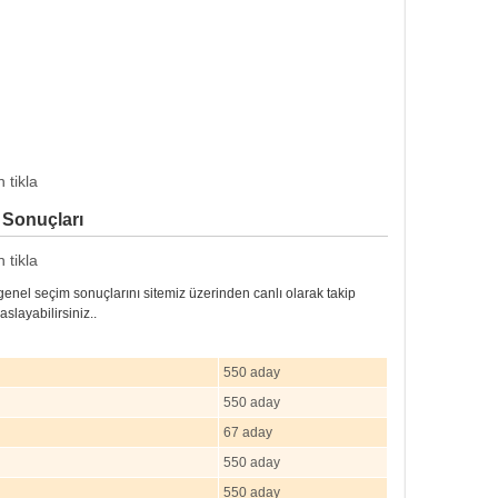
 tikla
 Sonuçları
 tikla
genel seçim sonuçlarını sitemiz üzerinden canlı olarak takip
aslayabilirsiniz..
550 aday
550 aday
67 aday
550 aday
550 aday