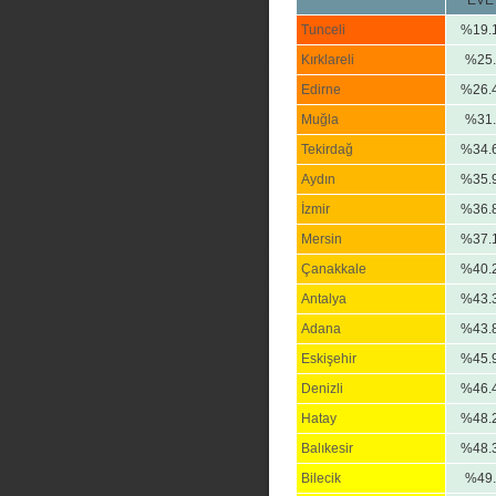
EVE
Tunceli
%19.
Kırklareli
%25.
Edirne
%26.
Muğla
%31.
Tekirdağ
%34.
Aydın
%35.
İzmir
%36.
Mersin
%37.
Çanakkale
%40.
Antalya
%43.
Adana
%43.
Eskişehir
%45.
Denizli
%46.
Hatay
%48.
Balıkesir
%48.
Bilecik
%49.