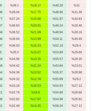
9
%39.1
%19.17
%48.28
%31
96
%39.04
%17.75
%48.96
%31.36
77
%37.24
%15.08
%51.97
%30.83
37
%36.63
%20.91
%49.24
%28.46
48
%36.52
%21.09
%48.94
%28.16
96
%36.04
%13.99
%54.11
%30.49
97
%36.03
%16.23
%52.19
%29.4
5
%35.5
%15.07
%53.89
%29.66
44
%34.56
%13.35
%55.57
%29.35
58
%34.42
%31.24
%43.84
%23.01
64
%34.36
%13.52
%55.37
%28.98
68
%34.32
%12.78
%55.89
%29.2
82
%33.18
%16.53
%54.63
%27.12
21
%32.79
%16.6
%54.68
%26.68
38
%32.62
%17.07
%54.98
%26.62
51
%32.49
%14.35
%56.34
%27.12