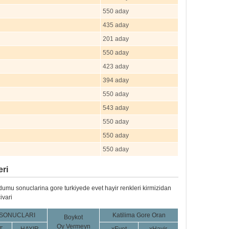
550 aday
435 aday
201 aday
550 aday
423 aday
394 aday
550 aday
543 aday
550 aday
550 aday
550 aday
eri
dumu sonuclarina gore turkiyede evet hayir renkleri kirmizidan
ivari
 SONUCLARI
Katilima Gore Oran
Boykot
Oy Vermeyn