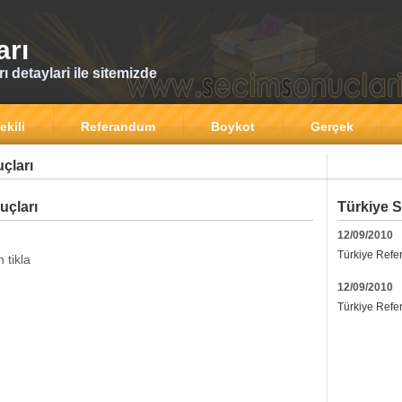
arı
 detaylari ile sitemizde
ekili
Referandum
Boykot
Gerçek
çları
uçları
Türkiye S
12/09/2010
Türkiye Refe
 tikla
12/09/2010
Türkiye Refe