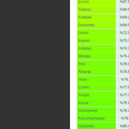
Çorum
%67.
Trabzon
%68.
Kırıkkale
%69.
Gaziantep
%69.
Düzce
%72.
Kayseri
%73.
Kütahya
%74.
Malatya
%75.
Rize
%76.
Aksaray
%76.
Sivas
%76.
Çankırı
%77.
Yozgat
%77.
Konya
%78.
Gümüşhane
%78.
Kahramanmaraş
%79.
Adıyaman
%80.