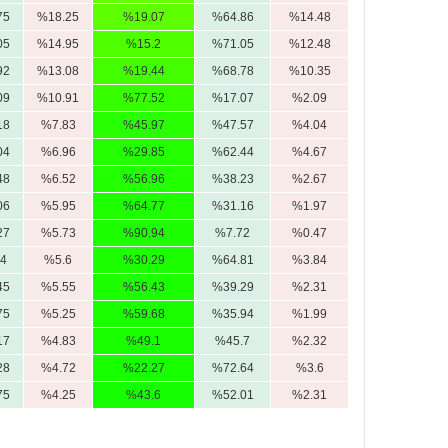
75
%18.25
%19.07
%64.86
%14.48
05
%14.95
%15.2
%71.05
%12.48
92
%13.08
%19.44
%68.78
%10.35
09
%10.91
%77.52
%17.07
%2.09
18
%7.83
%45.97
%47.57
%4.04
04
%6.96
%29.85
%62.44
%4.67
48
%6.52
%56.96
%38.23
%2.67
06
%5.95
%64.77
%31.16
%1.97
27
%5.73
%90.94
%7.72
%0.47
4
%5.6
%30.29
%64.81
%3.84
45
%5.55
%56.43
%39.29
%2.31
75
%5.25
%59.68
%35.94
%1.99
17
%4.83
%49.1
%45.7
%2.32
28
%4.72
%22.27
%72.64
%3.6
75
%4.25
%43.6
%52.01
%2.31