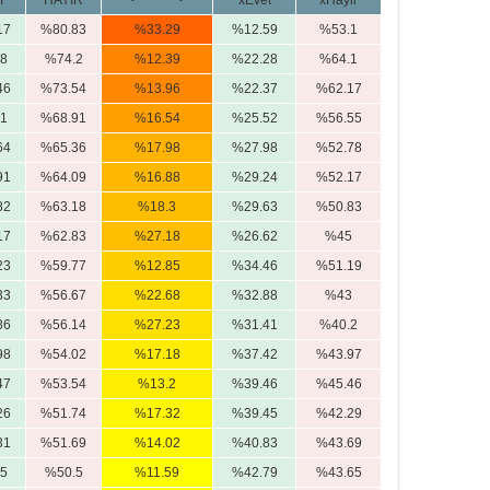
T
HAYIR
xEvet
xHayir
17
%80.83
%33.29
%12.59
%53.1
8
%74.2
%12.39
%22.28
%64.1
46
%73.54
%13.96
%22.37
%62.17
1
%68.91
%16.54
%25.52
%56.55
64
%65.36
%17.98
%27.98
%52.78
91
%64.09
%16.88
%29.24
%52.17
82
%63.18
%18.3
%29.63
%50.83
17
%62.83
%27.18
%26.62
%45
23
%59.77
%12.85
%34.46
%51.19
33
%56.67
%22.68
%32.88
%43
86
%56.14
%27.23
%31.41
%40.2
98
%54.02
%17.18
%37.42
%43.97
47
%53.54
%13.2
%39.46
%45.46
26
%51.74
%17.32
%39.45
%42.29
31
%51.69
%14.02
%40.83
%43.69
5
%50.5
%11.59
%42.79
%43.65