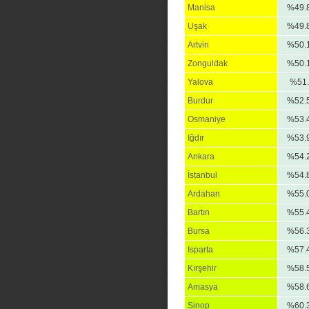
Manisa
%49.
Uşak
%49.
Artvin
%50.
Zonguldak
%50.
Yalova
%51.
Burdur
%52.
Osmaniye
%53.
Iğdır
%53.
Ankara
%54.
İstanbul
%54.
Ardahan
%55.
Bartın
%55.
Bursa
%56.
Isparta
%57.
Kırşehir
%58.
Amasya
%58.
Sinop
%60.